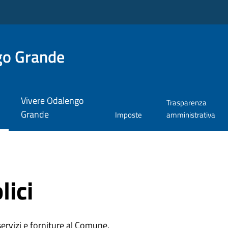
go Grande
Vivere Odalengo
Trasparenza
Grande
Imposte
amministrativa
lici
 servizi e forniture al Comune.