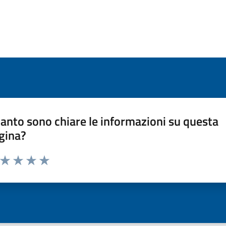
anto sono chiare le informazioni su questa
gina?
a da 1 a 5 stelle la pagina
ta 1 stelle su 5
Valuta 2 stelle su 5
Valuta 3 stelle su 5
Valuta 4 stelle su 5
Valuta 5 stelle su 5