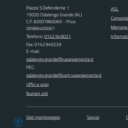
Piazza S.Defendente 1
ASL
15020 Odalengo Grande (AL)
Consorzio
C.F. 82007860065 - P.Iva:
Memorie 
00986400067
Telefono:
0142.949021
Informat
Fax: 0142.949229
E-mail:
PEC:
Uffici e orari
Numeri utili
Dati monitoraggio
Servizi
C