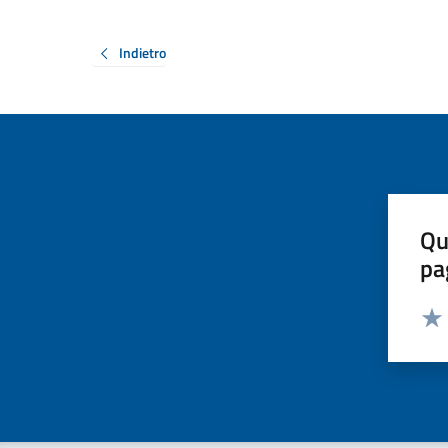
Indietro
Qu
pa
Valut
Valu