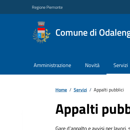
Regione Piemonte
Comune di Odalen
Amministrazione
Novità
Servizi
Home
/
Servizi
/
Appalti pubblici
Appalti pubb
Gare d’appalto e avvisi per lavori,