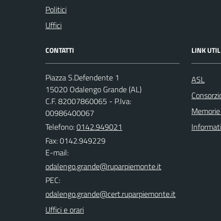
Politici
Uffici
CONTATTI
LINK UTIL
Piazza S.Defendente 1
ASL
15020 Odalengo Grande (AL)
Consorzio
C.F. 82007860065 - P.Iva:
Memorie 
00986400067
Telefono:
0142.949021
Informat
Fax: 0142.949229
E-mail:
PEC:
Uffici e orari