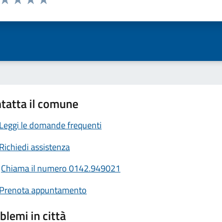
ta 1 stelle su 5
Valuta 2 stelle su 5
Valuta 3 stelle su 5
Valuta 4 stelle su 5
Valuta 5 stelle su 5
tatta il comune
Leggi le domande frequenti
Richiedi assistenza
Chiama il numero 0142.949021
Prenota appuntamento
blemi in città