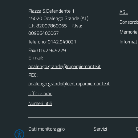
Piazza S.Defendente 1
ASL
15020 Odalengo Grande (AL)
Consorzio
C.F. 82007860065 - P.Iva:
Memorie 
00986400067
Telefono:
0142.949021
Informat
Fax: 0142.949229
E-mail:
PEC:
Uffici e orari
Numeri utili
Dati monitoraggio
Servizi
C