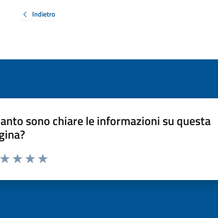
Indietro
anto sono chiare le informazioni su questa
gina?
a da 1 a 5 stelle la pagina
ta 1 stelle su 5
Valuta 2 stelle su 5
Valuta 3 stelle su 5
Valuta 4 stelle su 5
Valuta 5 stelle su 5