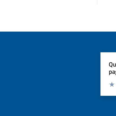
Qu
pa
Valut
Valu