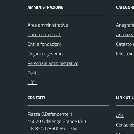
AMMINISTRAZIONE
CATEGORI
Aree amministrative
Anagrafe 
Documenti e dati
Autorizza
Enti e fondazioni
Catasto e
Organi di governo
Educazio
Personale amministrativo
Politici
Uffici
CONTATTI
LINK UTIL
Piazza S.Defendente 1
ASL
15020 Odalengo Grande (AL)
Consorzio
C.F. 82007860065 - P.Iva: