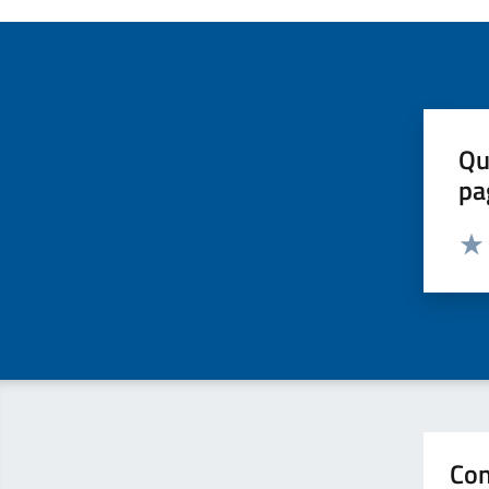
Qu
pa
Valut
Valu
Con