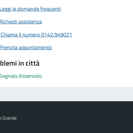
Leggi le domande frequenti
Richiedi assistenza
Chiama il numero 0142.949021
Prenota appuntamento
blemi in città
Segnala disservizio
o Grande