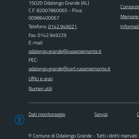
15020 Odalengo Grande (AL)
Consorzio
C.F. 82007860065 - P.Iva:
Memorie 
00986400067
Telefono:
0142.949021
Informat
Fax: 0142.949229
E-mail:
PEC:
Uffici e orari
Numeri utili
Dati monitoraggio
Servizi
C
© Comune di Odalengo Grande - Tutti i diritti riservati