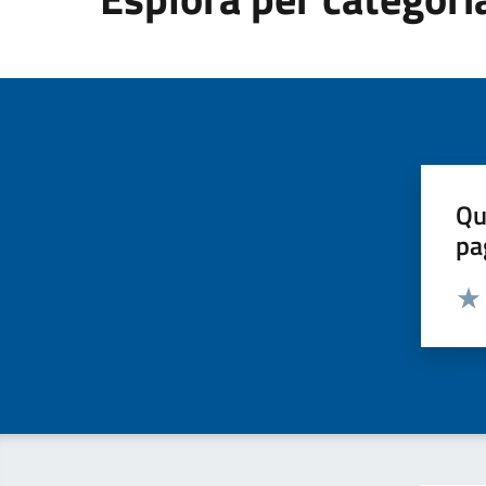
Qu
pa
Valut
Valu