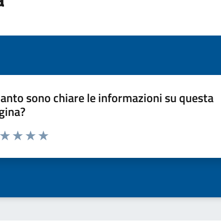
anto sono chiare le informazioni su questa
gina?
a da 1 a 5 stelle la pagina
ta 1 stelle su 5
Valuta 2 stelle su 5
Valuta 3 stelle su 5
Valuta 4 stelle su 5
Valuta 5 stelle su 5