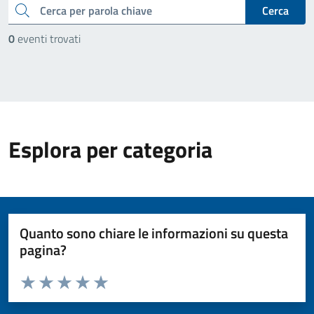
cerca
Cerca
0
eventi trovati
Esplora per categoria
Quanto sono chiare le informazioni su questa
pagina?
Valuta da 1 a 5 stelle la pagina
Valuta 1 stelle su 5
Valuta 2 stelle su 5
Valuta 3 stelle su 5
Valuta 4 stelle su 5
Valuta 5 stelle su 5