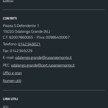
Eventi
CONTATTI
Piazza S.Defendente 1
15020 Odalengo Grande (AL)
C.F. 82007860065 - P.Iva: 00986400067
Telefono:
0142.949021
Fax: 0142.949229
E-mail:
PEC:
Uffici e orari
Numeri utili
LINK UTILI
ASL