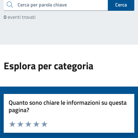
cerca
Cerca
0
eventi trovati
Esplora per categoria
Quanto sono chiare le informazioni su questa
pagina?
Valuta da 1 a 5 stelle la pagina
Valuta 1 stelle su 5
Valuta 2 stelle su 5
Valuta 3 stelle su 5
Valuta 4 stelle su 5
Valuta 5 stelle su 5