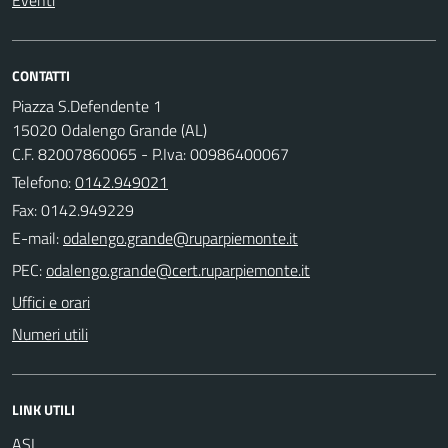
Eventi
CONTATTI
Piazza S.Defendente 1
15020 Odalengo Grande (AL)
C.F. 82007860065 - P.Iva: 00986400067
Telefono:
0142.949021
Fax: 0142.949229
E-mail:
PEC:
Uffici e orari
Numeri utili
LINK UTILI
ASL